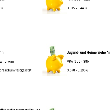
90
€
3.915 - 5.440 €
*in
Jugend- und Heimerzieher*i
 wird vom
VKA (SuE), S8b
präsidium festgesetzt.
3.578 - 5.190 €