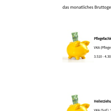
das monatliches Bruttoge
Pflegefachk
VKA (Pflege
3.510 - 4.30
Heilerzieh
VKA (SuE),