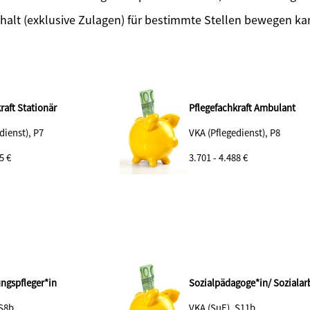
halt (exklusive Zulagen) für bestimmte Stellen bewegen k
raft Stationär
Pflegefachkraft Ambulant
dienst), P7
VKA (Pflegedienst), P8
5 €
3.701 - 4.488 €
ungspfleger*in
Sozialpädagoge*in/ Sozialarb
 S8b
VKA (SuE), S11b