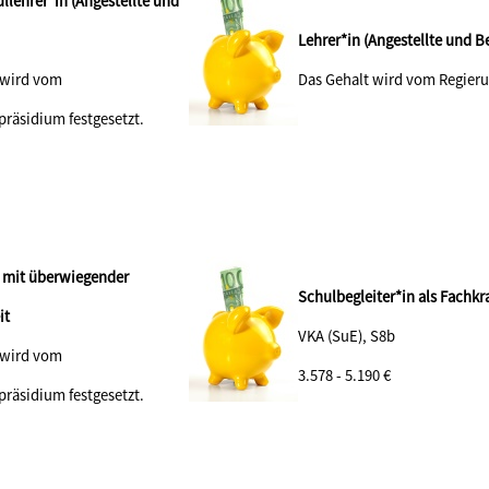
llehrer*in (Angestellte und
Lehrer*in (Angestellte und 
 wird vom
Das Gehalt wird vom Regieru
präsidium festgesetzt.
n mit überwiegender
Schulbegleiter*in als Fachkra
tigkeit
VKA (SuE), S8b
 wird vom
3.578 - 5.190 €
präsidium festgesetzt.