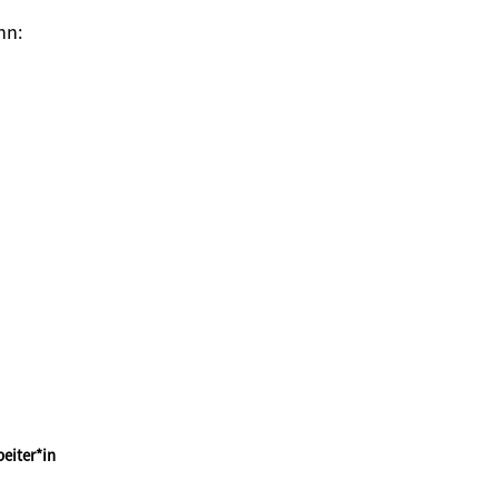
ann:
eiter*in