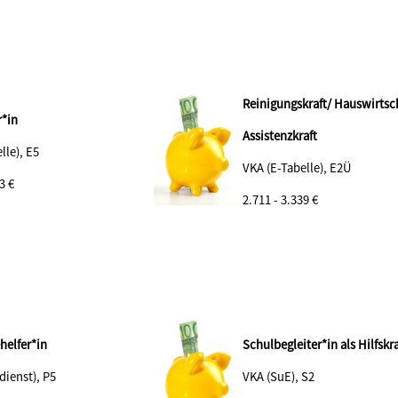
Reinigungskraft/ Hauswirtsc
*in
Assistenzkraft
lle), E5
VKA (E-Tabelle), E2Ü
3 €
2.711 - 3.339 €
helfer*in
Schulbegleiter*in als Hilfskra
dienst), P5
VKA (SuE), S2