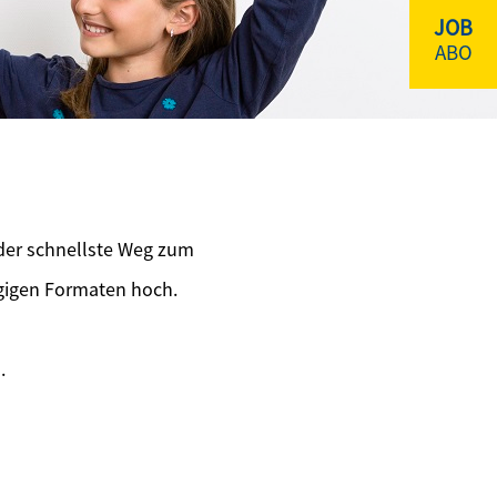
JOB
ABO
 der schnellste Weg zum
ngigen Formaten hoch.
.