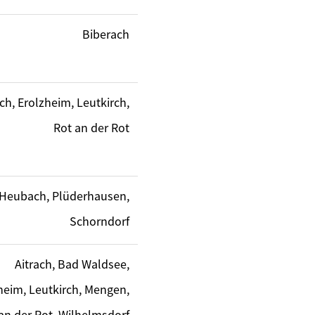
Biberach
ach, Erolzheim, Leutkirch,
Rot an der Rot
Heubach, Plüderhausen,
Schorndorf
Aitrach, Bad Waldsee,
heim, Leutkirch, Mengen,
an der Rot, Wilhelmsdorf