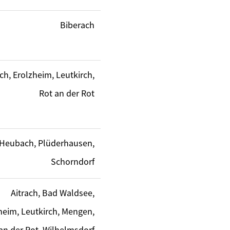
Biberach
ach, Erolzheim, Leutkirch,
Rot an der Rot
Heubach, Plüderhausen,
Schorndorf
Aitrach, Bad Waldsee,
heim, Leutkirch, Mengen,
an der Rot, Wilhelmsdorf