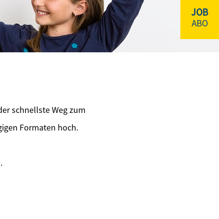
JOB
ABO
 der schnellste Weg zum
ngigen Formaten hoch.
.