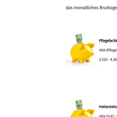
das monatliches Bruttoge
Pflegefachk
VKA (Pflege
3.510 - 4.30
Heilerzieh
VKA (SuE),