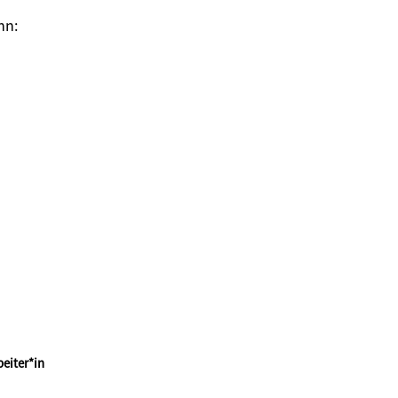
ann:
eiter*in