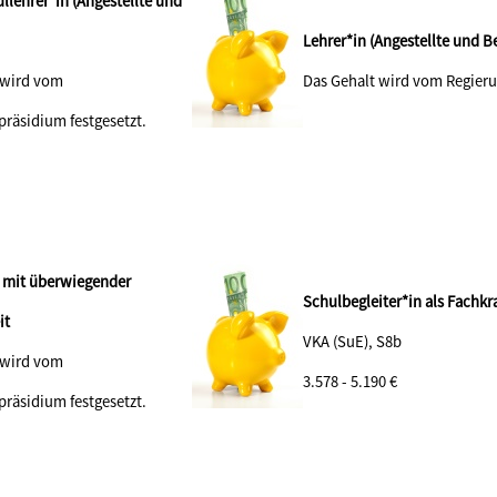
llehrer*in (Angestellte und
Lehrer*in (Angestellte und 
 wird vom
Das Gehalt wird vom Regieru
präsidium festgesetzt.
n mit überwiegender
Schulbegleiter*in als Fachkra
tigkeit
VKA (SuE), S8b
 wird vom
3.578 - 5.190 €
präsidium festgesetzt.