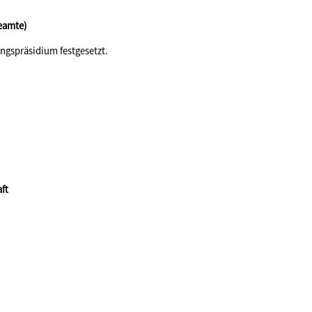
Beamte)
ngspräsidium festgesetzt.
ft