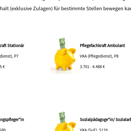
halt (exklusive Zulagen) für bestimmte Stellen bewegen k
raft Stationär
Pflegefachkraft Ambulant
dienst), P7
VKA (Pflegedienst), P8
5 €
3.701 - 4.488 €
ungspfleger*in
Sozialpädagoge*in/ Sozialarb
 S8b
VKA (SuE), S11b