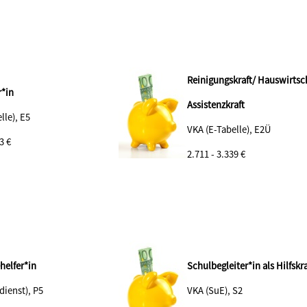
Reinigungskraft/ Hauswirtsc
*in
Assistenzkraft
lle), E5
VKA (E-Tabelle), E2Ü
3 €
2.711 - 3.339 €
helfer*in
Schulbegleiter*in als Hilfskra
dienst), P5
VKA (SuE), S2