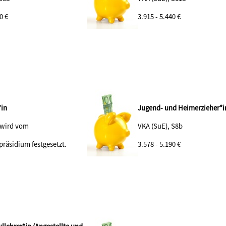
90
€
3.915 - 5.440 €
*in
Jugend- und Heimerzieher*i
 wird vom
VKA (SuE), S8b
präsidium festgesetzt.
3.578 - 5.190 €