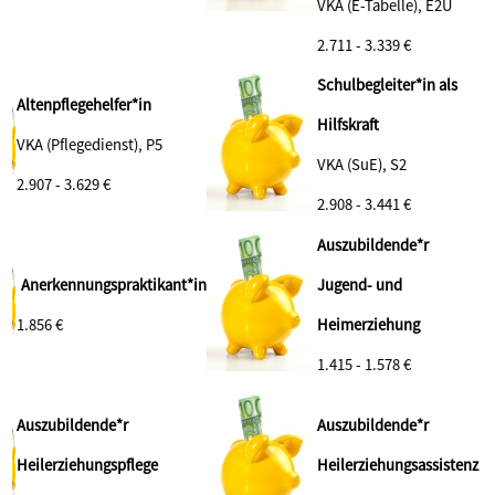
VKA (E-Tabelle), E2Ü
2.711 - 3.339 €
Schulbegleiter*in als
Altenpflegehelfer*in
Hilfskraft
VKA (Pflegedienst), P5
VKA (SuE), S2
2.907 - 3.629 €
2.908 - 3.441 €
Auszubildende*r
Anerkennungspraktikant*in
Jugend- und
1.856 €
Heimerziehung
1.415 - 1.578 €
Auszubildende*r
Auszubildende*r
Heilerziehungspflege
Heilerziehungsassistenz