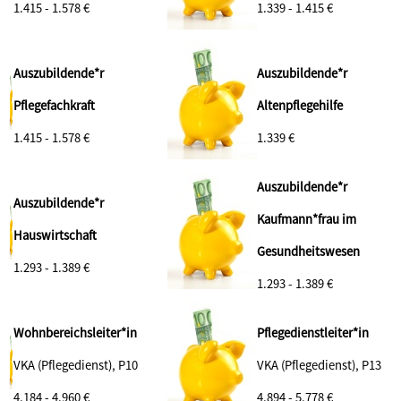
1.415 - 1.578 €
1.339 - 1.415 €
Auszubildende*r
Auszubildende*r
Pflegefachkraft
Altenpflegehilfe
1.415 - 1.578 €
1.339 €
Auszubildende*r
Auszubildende*r
Kaufmann*frau im
Hauswirtschaft
Gesundheitswesen
1.293 - 1.389 €
1.293 - 1.389 €
Wohnbereichsleiter*in
Pflegedienstleiter*in
VKA (Pflegedienst), P10
VKA (Pflegedienst), P13
4.184 - 4.960 €
4.894 - 5.778 €