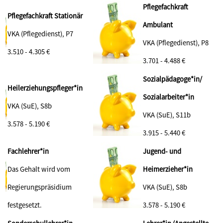
Pflegefachkraft
Pflegefachkraft Stationär
Ambulant
VKA (Pflegedienst), P7
VKA (Pflegedienst), P8
3.510 - 4.305 €
3.701 - 4.488 €
Sozialpädagoge*in/
Heilerziehungspfleger*in
Sozialarbeiter*in
VKA (SuE), S8b
VKA (SuE), S11b
3.578 - 5.190
€
3.915 - 5.440 €
Fachlehrer*in
Jugend- und
Das Gehalt wird vom
Heimerzieher*in
Regierungspräsidium
VKA (SuE), S8b
festgesetzt.
3.578 - 5.190 €