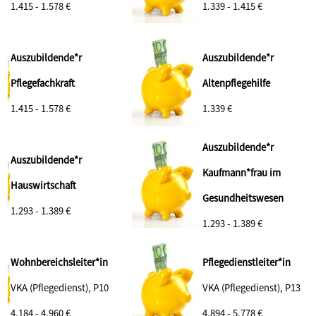
1.415 - 1.578 €
1.339 - 1.415 €
Auszubildende*r
Auszubildende*r
Pflegefachkraft
Altenpflegehilfe
1.415 - 1.578 €
1.339 €
Auszubildende*r
Auszubildende*r
Kaufmann*frau im
Hauswirtschaft
Gesundheitswesen
1.293 - 1.389 €
1.293 - 1.389 €
Wohnbereichsleiter*in
Pflegedienstleiter*in
VKA (Pflegedienst), P10
VKA (Pflegedienst), P13
4.184 - 4.960 €
4.894 - 5.778 €