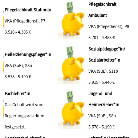
Pflegefachkraft
Pflegefachkraft Stationär
Ambulant
VKA (Pflegedienst), P7
VKA (Pflegedienst), P8
3.510 - 4.305 €
3.701 - 4.488 €
Sozialpädagoge*in/
Heilerziehungspfleger*in
Sozialarbeiter*in
VKA (SuE), S8b
VKA (SuE), S11b
3.578 - 5.190
€
3.915 - 5.440 €
Fachlehrer*in
Jugend- und
Das Gehalt wird vom
Heimerzieher*in
Regierungspräsidium
VKA (SuE), S8b
festgesetzt.
3.578 - 5.190 €