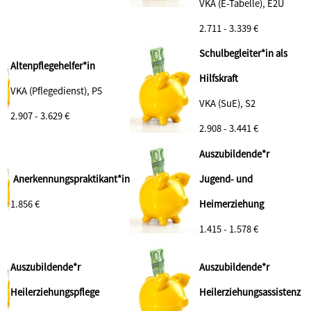
VKA (E-Tabelle), E2Ü
2.711 - 3.339 €
Schulbegleiter*in als
Altenpflegehelfer*in
Hilfskraft
VKA (Pflegedienst), P5
VKA (SuE), S2
2.907 - 3.629 €
2.908 - 3.441 €
Auszubildende*r
Anerkennungspraktikant*in
Jugend- und
1.856 €
Heimerziehung
1.415 - 1.578 €
Auszubildende*r
Auszubildende*r
Heilerziehungspflege
Heilerziehungsassistenz