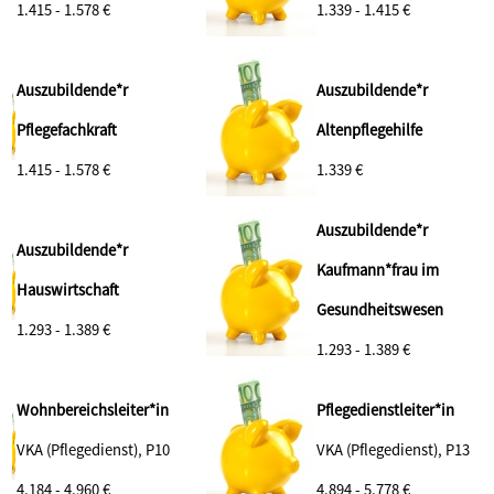
1.415 - 1.578 €
1.339 - 1.415 €
Auszubildende*r
Auszubildende*r
Pflegefachkraft
Altenpflegehilfe
1.415 - 1.578 €
1.339 €
Auszubildende*r
Auszubildende*r
Kaufmann*frau im
Hauswirtschaft
Gesundheitswesen
1.293 - 1.389 €
1.293 - 1.389 €
Wohnbereichsleiter*in
Pflegedienstleiter*in
VKA (Pflegedienst), P10
VKA (Pflegedienst), P13
4.184 - 4.960 €
4.894 - 5.778 €