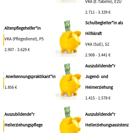
VKA (E-Tabelle), E2Ü
2.711 - 3.339 €
Schulbegleiter*in als
Altenpflegehelfer*in
Hilfskraft
VKA (Pflegedienst), P5
VKA (SuE), S2
2.907 - 3.629 €
2.908 - 3.441 €
Auszubildende*r
Anerkennungspraktikant*in
Jugend- und
1.856 €
Heimerziehung
1.415 - 1.578 €
Auszubildende*r
Auszubildende*r
Heilerziehungspflege
Heilerziehungsassistenz