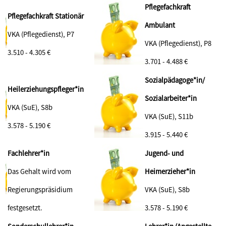
Pflegefachkraft
Pflegefachkraft Stationär
Ambulant
VKA (Pflegedienst), P7
VKA (Pflegedienst), P8
3.510 - 4.305 €
3.701 - 4.488 €
Sozialpädagoge*in/
Heilerziehungspfleger*in
Sozialarbeiter*in
VKA (SuE), S8b
VKA (SuE), S11b
3.578 - 5.190
€
3.915 - 5.440 €
Fachlehrer*in
Jugend- und
Das Gehalt wird vom
Heimerzieher*in
Regierungspräsidium
VKA (SuE), S8b
festgesetzt.
3.578 - 5.190 €