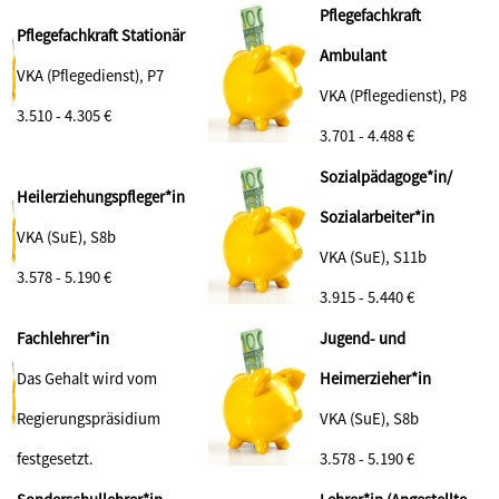
Pflegefachkraft
Pflegefachkraft Stationär
Ambulant
VKA (Pflegedienst), P7
VKA (Pflegedienst), P8
3.510 - 4.305 €
3.701 - 4.488 €
Sozialpädagoge*in/
Heilerziehungspfleger*in
Sozialarbeiter*in
VKA (SuE), S8b
VKA (SuE), S11b
3.578 - 5.190
€
3.915 - 5.440 €
Fachlehrer*in
Jugend- und
Das Gehalt wird vom
Heimerzieher*in
Regierungspräsidium
VKA (SuE), S8b
festgesetzt.
3.578 - 5.190 €