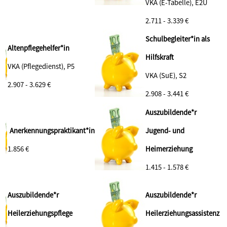
VKA (E-Tabelle), E2Ü
2.711 - 3.339 €
Schulbegleiter*in als
Altenpflegehelfer*in
Hilfskraft
VKA (Pflegedienst), P5
VKA (SuE), S2
2.907 - 3.629 €
2.908 - 3.441 €
Auszubildende*r
Anerkennungspraktikant*in
Jugend- und
1.856 €
Heimerziehung
1.415 - 1.578 €
Auszubildende*r
Auszubildende*r
Heilerziehungspflege
Heilerziehungsassistenz