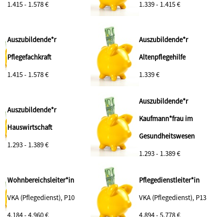
1.415 - 1.578 €
1.339 - 1.415 €
Auszubildende*r
Auszubildende*r
Pflegefachkraft
Altenpflegehilfe
1.415 - 1.578 €
1.339 €
Auszubildende*r
Auszubildende*r
Kaufmann*frau im
Hauswirtschaft
Gesundheitswesen
1.293 - 1.389 €
1.293 - 1.389 €
Wohnbereichsleiter*in
Pflegedienstleiter*in
VKA (Pflegedienst), P10
VKA (Pflegedienst), P13
4.184 - 4.960 €
4.894 - 5.778 €