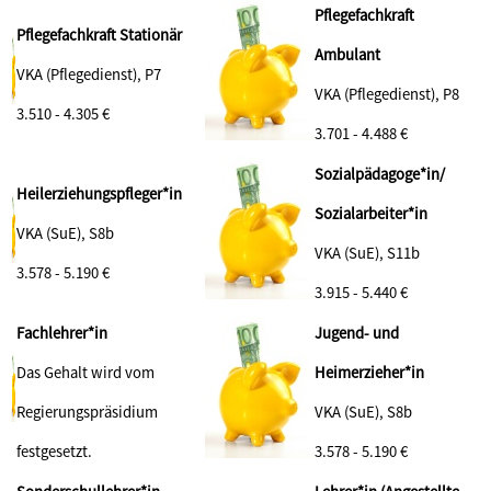
Pflegefachkraft
Pflegefachkraft Stationär
Ambulant
VKA (Pflegedienst), P7
VKA (Pflegedienst), P8
3.510 - 4.305 €
3.701 - 4.488 €
Sozialpädagoge*in/
Heilerziehungspfleger*in
Sozialarbeiter*in
VKA (SuE), S8b
VKA (SuE), S11b
3.578 - 5.190
€
3.915 - 5.440 €
Fachlehrer*in
Jugend- und
Das Gehalt wird vom
Heimerzieher*in
Regierungspräsidium
VKA (SuE), S8b
festgesetzt.
3.578 - 5.190 €