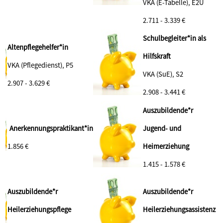
VKA (E-Tabelle), E2Ü
2.711 - 3.339 €
Schulbegleiter*in als
Altenpflegehelfer*in
Hilfskraft
VKA (Pflegedienst), P5
VKA (SuE), S2
2.907 - 3.629 €
2.908 - 3.441 €
Auszubildende*r
Anerkennungspraktikant*in
Jugend- und
1.856 €
Heimerziehung
1.415 - 1.578 €
Auszubildende*r
Auszubildende*r
Heilerziehungspflege
Heilerziehungsassistenz