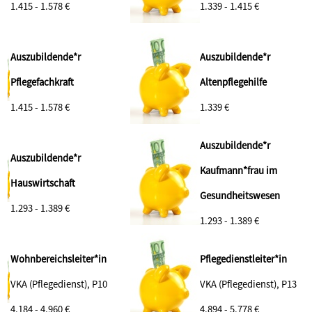
1.415 - 1.578 €
1.339 - 1.415 €
Auszubildende*r
Auszubildende*r
Pflegefachkraft
Altenpflegehilfe
1.415 - 1.578 €
1.339 €
Auszubildende*r
Auszubildende*r
Kaufmann*frau im
Hauswirtschaft
Gesundheitswesen
1.293 - 1.389 €
1.293 - 1.389 €
Wohnbereichsleiter*in
Pflegedienstleiter*in
VKA (Pflegedienst), P10
VKA (Pflegedienst), P13
4.184 - 4.960 €
4.894 - 5.778 €