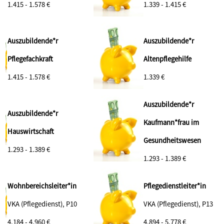
1.415 - 1.578 €
1.339 - 1.415 €
Auszubildende*r
Auszubildende*r
Pflegefachkraft
Altenpflegehilfe
1.415 - 1.578 €
1.339 €
Auszubildende*r
Auszubildende*r
Kaufmann*frau im
Hauswirtschaft
Gesundheitswesen
1.293 - 1.389 €
1.293 - 1.389 €
Wohnbereichsleiter*in
Pflegedienstleiter*in
VKA (Pflegedienst), P10
VKA (Pflegedienst), P13
4.184 - 4.960 €
4.894 - 5.778 €