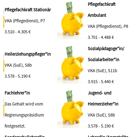
Pflegefachkraft
Pflegefachkraft Stationär
Ambulant
VKA (Pflegedienst), P7
VKA (Pflegedienst), P8
3.510 - 4.305 €
3.701 - 4.488 €
Sozialpädagoge*in/
Heilerziehungspfleger*in
Sozialarbeiter*in
VKA (SuE), S8b
VKA (SuE), S11b
3.578 - 5.190
€
3.915 - 5.440 €
Fachlehrer*in
Jugend- und
Das Gehalt wird vom
Heimerzieher*in
Regierungspräsidium
VKA (SuE), S8b
festgesetzt.
3.578 - 5.190 €