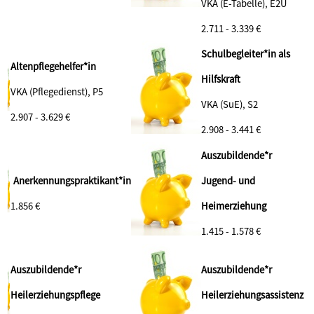
VKA (E-Tabelle), E2Ü
2.711 - 3.339 €
Schulbegleiter*in als
Altenpflegehelfer*in
Hilfskraft
VKA (Pflegedienst), P5
VKA (SuE), S2
2.907 - 3.629 €
2.908 - 3.441 €
Auszubildende*r
Anerkennungspraktikant*in
Jugend- und
1.856 €
Heimerziehung
1.415 - 1.578 €
Auszubildende*r
Auszubildende*r
Heilerziehungspflege
Heilerziehungsassistenz