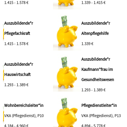
1.415 - 1.578 €
1.339 - 1.415 €
Auszubildende*r
Auszubildende*r
Pflegefachkraft
Altenpflegehilfe
1.415 - 1.578 €
1.339 €
Auszubildende*r
Auszubildende*r
Kaufmann*frau im
Hauswirtschaft
Gesundheitswesen
1.293 - 1.389 €
1.293 - 1.389 €
Wohnbereichsleiter*in
Pflegedienstleiter*in
VKA (Pflegedienst), P10
VKA (Pflegedienst), P13
4.184 - 4.960 €
4.894 - 5.778 €