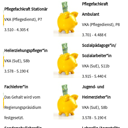
Pflegefachkraft
Pflegefachkraft Stationär
Ambulant
VKA (Pflegedienst), P7
VKA (Pflegedienst), P8
3.510 - 4.305 €
3.701 - 4.488 €
Sozialpädagoge*in/
Heilerziehungspfleger*in
Sozialarbeiter*in
VKA (SuE), S8b
VKA (SuE), S11b
3.578 - 5.190
€
3.915 - 5.440 €
Fachlehrer*in
Jugend- und
Das Gehalt wird vom
Heimerzieher*in
Regierungspräsidium
VKA (SuE), S8b
festgesetzt.
3.578 - 5.190 €