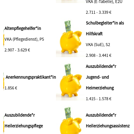
VKA (E-Tabelle), E2Ü
2.711 - 3.339 €
Schulbegleiter*in als
Altenpflegehelfer*in
Hilfskraft
VKA (Pflegedienst), P5
VKA (SuE), S2
2.907 - 3.629 €
2.908 - 3.441 €
Auszubildende*r
Anerkennungspraktikant*in
Jugend- und
1.856 €
Heimerziehung
1.415 - 1.578 €
Auszubildende*r
Auszubildende*r
Heilerziehungspflege
Heilerziehungsassistenz