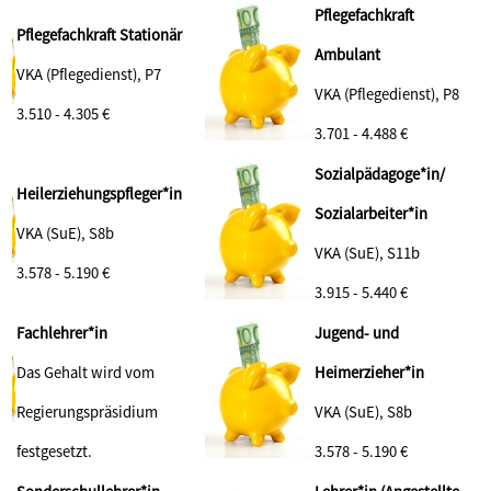
Pflegefachkraft
Pflegefachkraft Stationär
Ambulant
VKA (Pflegedienst), P7
VKA (Pflegedienst), P8
3.510 - 4.305 €
3.701 - 4.488 €
Sozialpädagoge*in/
Heilerziehungspfleger*in
Sozialarbeiter*in
VKA (SuE), S8b
VKA (SuE), S11b
3.578 - 5.190
€
3.915 - 5.440 €
Fachlehrer*in
Jugend- und
Das Gehalt wird vom
Heimerzieher*in
Regierungspräsidium
VKA (SuE), S8b
festgesetzt.
3.578 - 5.190 €