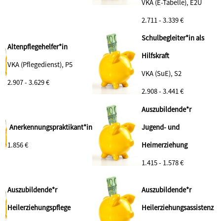
VKA (E-Tabelle), E2Ü
2.711 - 3.339 €
Schulbegleiter*in als
Altenpflegehelfer*in
Hilfskraft
VKA (Pflegedienst), P5
VKA (SuE), S2
2.907 - 3.629 €
2.908 - 3.441 €
Auszubildende*r
Anerkennungspraktikant*in
Jugend- und
1.856 €
Heimerziehung
1.415 - 1.578 €
Auszubildende*r
Auszubildende*r
Heilerziehungspflege
Heilerziehungsassistenz