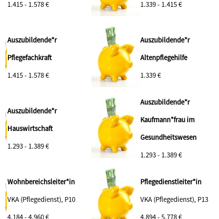
1.415 - 1.578 €
1.339 - 1.415 €
Auszubildende*r
Auszubildende*r
Pflegefachkraft
Altenpflegehilfe
1.415 - 1.578 €
1.339 €
Auszubildende*r
Auszubildende*r
Kaufmann*frau im
Hauswirtschaft
Gesundheitswesen
1.293 - 1.389 €
1.293 - 1.389 €
Wohnbereichsleiter*in
Pflegedienstleiter*in
VKA (Pflegedienst), P10
VKA (Pflegedienst), P13
4.184 - 4.960 €
4.894 - 5.778 €