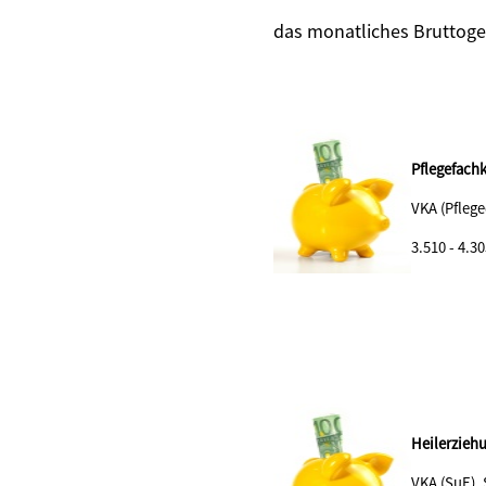
das monatliches Bruttoge
Pflegefachk
VKA (Pflege
3.510 - 4.30
Heilerzieh
VKA (SuE),