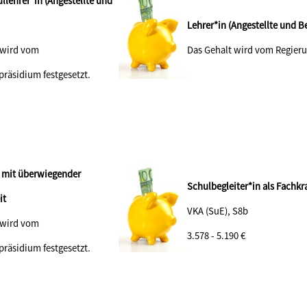
llehrer*in (Angestellte und
Lehrer*in (Angestellte und 
 wird vom
Das Gehalt wird vom Regieru
präsidium festgesetzt.
n mit überwiegender
Schulbegleiter*in als Fachkra
tigkeit
VKA (SuE), S8b
 wird vom
3.578 - 5.190 €
präsidium festgesetzt.