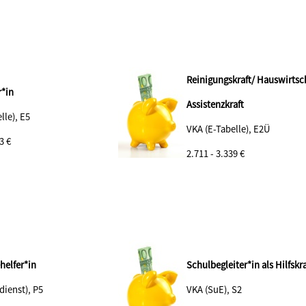
Reinigungskraft/ Hauswirtsc
*in
Assistenzkraft
lle), E5
VKA (E-Tabelle), E2Ü
3 €
2.711 - 3.339 €
helfer*in
Schulbegleiter*in als Hilfskra
dienst), P5
VKA (SuE), S2