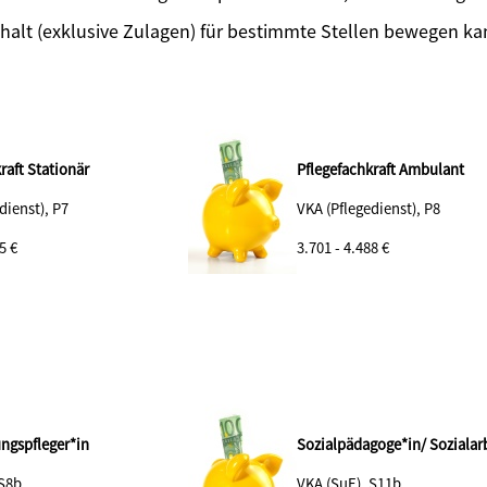
halt (exklusive Zulagen) für bestimmte Stellen bewegen k
raft Stationär
Pflegefachkraft Ambulant
dienst), P7
VKA (Pflegedienst), P8
5 €
3.701 - 4.488 €
ungspfleger*in
Sozialpädagoge*in/ Sozialarb
 S8b
VKA (SuE), S11b