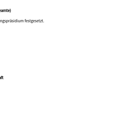
Beamte)
ngspräsidium festgesetzt.
ft