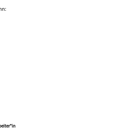
ann:
eiter*in