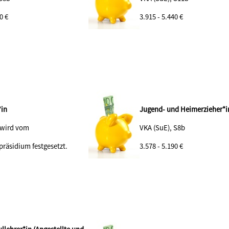
90
€
3.915 - 5.440 €
*in
Jugend- und Heimerzieher*i
 wird vom
VKA (SuE), S8b
präsidium festgesetzt.
3.578 - 5.190 €