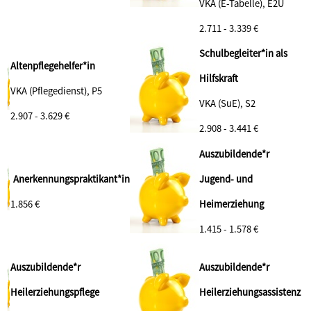
VKA (E-Tabelle), E2Ü
2.711 - 3.339 €
Schulbegleiter*in als
Altenpflegehelfer*in
Hilfskraft
VKA (Pflegedienst), P5
VKA (SuE), S2
2.907 - 3.629 €
2.908 - 3.441 €
Auszubildende*r
Anerkennungspraktikant*in
Jugend- und
1.856 €
Heimerziehung
1.415 - 1.578 €
Auszubildende*r
Auszubildende*r
Heilerziehungspflege
Heilerziehungsassistenz