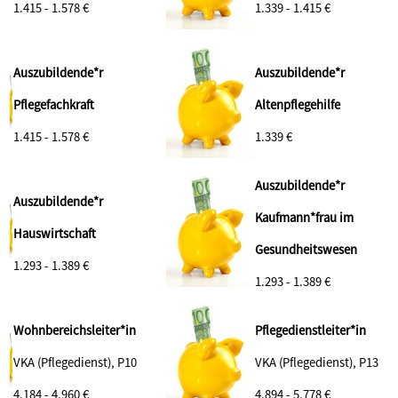
1.415 - 1.578 €
1.339 - 1.415 €
Auszubildende*r
Auszubildende*r
Pflegefachkraft
Altenpflegehilfe
1.415 - 1.578 €
1.339 €
Auszubildende*r
Auszubildende*r
Kaufmann*frau im
Hauswirtschaft
Gesundheitswesen
1.293 - 1.389 €
1.293 - 1.389 €
Wohnbereichsleiter*in
Pflegedienstleiter*in
VKA (Pflegedienst), P10
VKA (Pflegedienst), P13
4.184 - 4.960 €
4.894 - 5.778 €