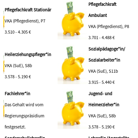
Pflegefachkraft
Pflegefachkraft Stationär
Ambulant
VKA (Pflegedienst), P7
VKA (Pflegedienst), P8
3.510 - 4.305 €
3.701 - 4.488 €
Sozialpädagoge*in/
Heilerziehungspfleger*in
Sozialarbeiter*in
VKA (SuE), S8b
VKA (SuE), S11b
3.578 - 5.190
€
3.915 - 5.440 €
Fachlehrer*in
Jugend- und
Das Gehalt wird vom
Heimerzieher*in
Regierungspräsidium
VKA (SuE), S8b
festgesetzt.
3.578 - 5.190 €