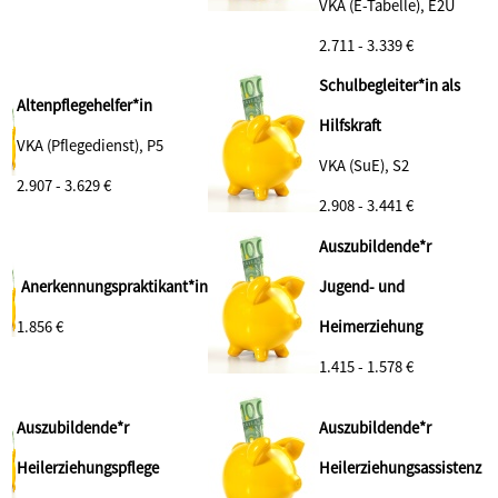
VKA (E-Tabelle), E2Ü
2.711 - 3.339 €
Schulbegleiter*in als
Altenpflegehelfer*in
Hilfskraft
VKA (Pflegedienst), P5
VKA (SuE), S2
2.907 - 3.629 €
2.908 - 3.441 €
Auszubildende*r
Anerkennungspraktikant*in
Jugend- und
1.856 €
Heimerziehung
1.415 - 1.578 €
Auszubildende*r
Auszubildende*r
Heilerziehungspflege
Heilerziehungsassistenz