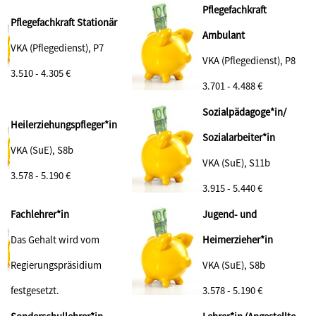
Pflegefachkraft
Pflegefachkraft Stationär
Ambulant
VKA (Pflegedienst), P7
VKA (Pflegedienst), P8
3.510 - 4.305 €
3.701 - 4.488 €
Sozialpädagoge*in/
Heilerziehungspfleger*in
Sozialarbeiter*in
VKA (SuE), S8b
VKA (SuE), S11b
3.578 - 5.190
€
3.915 - 5.440 €
Fachlehrer*in
Jugend- und
Das Gehalt wird vom
Heimerzieher*in
Regierungspräsidium
VKA (SuE), S8b
festgesetzt.
3.578 - 5.190 €