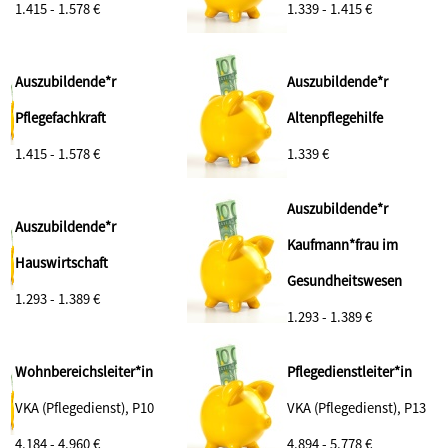
1.415 - 1.578 €
1.339 - 1.415 €
Auszubildende*r
Auszubildende*r
Pflegefachkraft
Altenpflegehilfe
1.415 - 1.578 €
1.339 €
Auszubildende*r
Auszubildende*r
Kaufmann*frau im
Hauswirtschaft
Gesundheitswesen
1.293 - 1.389 €
1.293 - 1.389 €
Wohnbereichsleiter*in
Pflegedienstleiter*in
VKA (Pflegedienst), P10
VKA (Pflegedienst), P13
4.184 - 4.960 €
4.894 - 5.778 €