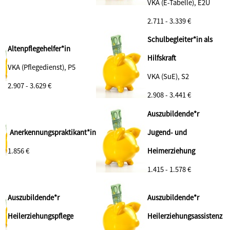
VKA (E-Tabelle), E2Ü
2.711 - 3.339 €
Schulbegleiter*in als
Altenpflegehelfer*in
Hilfskraft
VKA (Pflegedienst), P5
VKA (SuE), S2
2.907 - 3.629 €
2.908 - 3.441 €
Auszubildende*r
Anerkennungspraktikant*in
Jugend- und
1.856 €
Heimerziehung
1.415 - 1.578 €
Auszubildende*r
Auszubildende*r
Heilerziehungspflege
Heilerziehungsassistenz