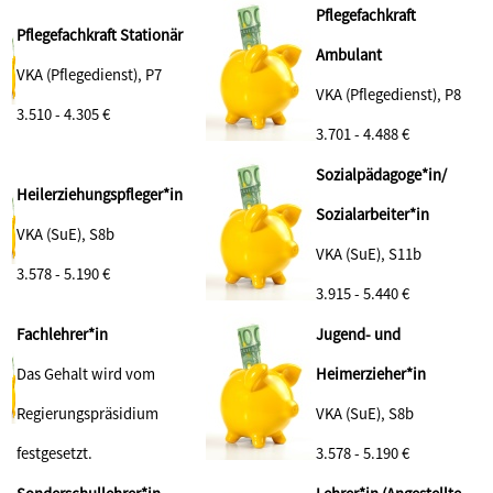
Pflegefachkraft
Pflegefachkraft Stationär
Ambulant
VKA (Pflegedienst), P7
VKA (Pflegedienst), P8
3.510 - 4.305 €
3.701 - 4.488 €
Sozialpädagoge*in/
Heilerziehungspfleger*in
Sozialarbeiter*in
VKA (SuE), S8b
VKA (SuE), S11b
3.578 - 5.190
€
3.915 - 5.440 €
Fachlehrer*in
Jugend- und
Das Gehalt wird vom
Heimerzieher*in
Regierungspräsidium
VKA (SuE), S8b
festgesetzt.
3.578 - 5.190 €