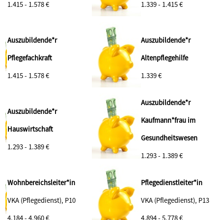
1.415 - 1.578 €
1.339 - 1.415 €
Auszubildende*r
Auszubildende*r
Pflegefachkraft
Altenpflegehilfe
1.415 - 1.578 €
1.339 €
Auszubildende*r
Auszubildende*r
Kaufmann*frau im
Hauswirtschaft
Gesundheitswesen
1.293 - 1.389 €
1.293 - 1.389 €
Wohnbereichsleiter*in
Pflegedienstleiter*in
VKA (Pflegedienst), P10
VKA (Pflegedienst), P13
4.184 - 4.960 €
4.894 - 5.778 €