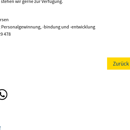
e stehen wir gerne zur Verfügung.
ersen
t Personalgewinnung, -bindung und -entwicklung
29 478
Zurück
z