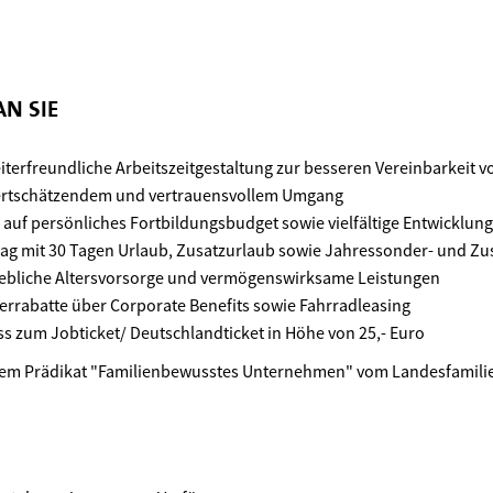
N SIE
iterfreundliche Arbeitszeitgestaltung zur besseren Vereinbarkeit v
ertschätzendem und vertrauensvollem Umgang
h auf persönliches Fortbildungsbudget sowie vielfältige Entwicklun
rtrag mit 30 Tagen Urlaub, Zusatzurlaub sowie Jahressonder- und Z
iebliche Altersvorsorge und vermögenswirksame Leistungen
terrabatte über Corporate Benefits sowie Fahrradleasing
s zum Jobticket/ Deutschlandticket in Höhe von 25,- Euro
dem Prädikat "Familienbewusstes Unternehmen" vom Landesfamili