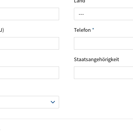
Land
*
---
J)
Telefon
*
Staatsangehörigkeit