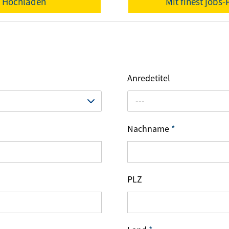
f Hochladen
Mit finest jobs
Anredetitel
---
Nachname
*
PLZ