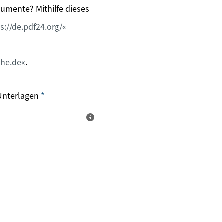
umente? Mithilfe dieses
s://de.pdf24.org/
he.de
.
Unterlagen
*