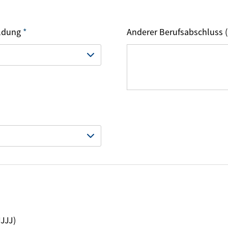
ildung
*
Anderer Berufsabschluss (
JJJJ)