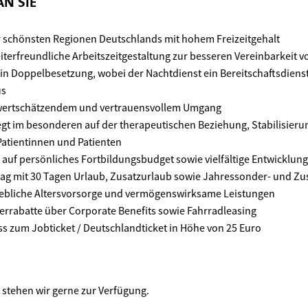
N SIE
er schönsten Regionen Deutschlands mit hohem Freizeitgehalt
iterfreundliche Arbeitszeitgestaltung zur besseren Vereinbarkeit v
in Doppelbesetzung, wobei der Nachtdienst ein Bereitschaftsdienst
us
t wertschätzendem und vertrauensvollem Umgang
iegt im besonderen auf der therapeutischen Beziehung, Stabilisier
Patientinnen und Patienten
h auf persönliches Fortbildungsbudget sowie vielfältige Entwicklun
rtrag mit 30 Tagen Urlaub, Zusatzurlaub sowie Jahressonder- und Z
iebliche Altersvorsorge und vermögenswirksame Leistungen
terrabatte über Corporate Benefits sowie Fahrradleasing
s zum Jobticket / Deutschlandticket in Höhe von 25 Euro
e stehen wir gerne zur Verfügung.