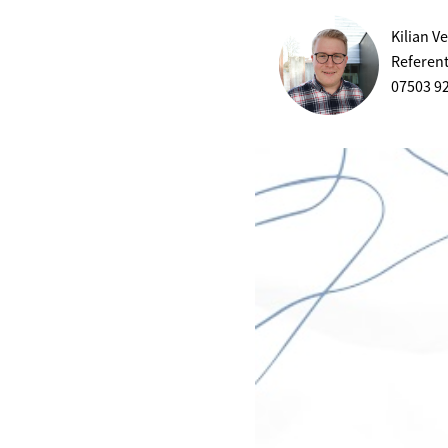
Kilian V
Referen
07503 9