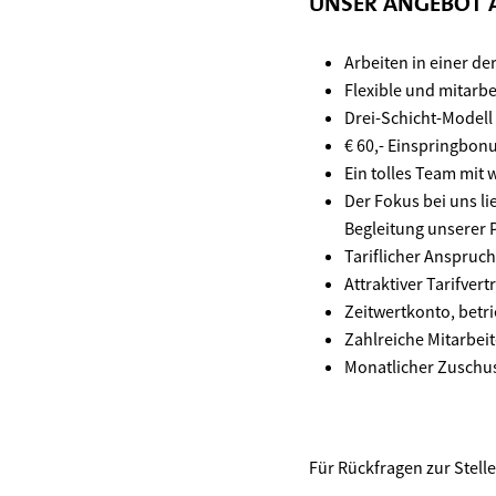
UNSER ANGEBOT A
Arbeiten in einer d
Flexible und mitarbe
Drei-Schicht-Modell 
€ 60,- Einspringbon
Ein tolles Team mi
Der Fokus bei uns l
Begleitung unserer 
Tariflicher Anspruc
Attraktiver Tarifve
Zeitwertkonto, betr
Zahlreiche Mitarbei
Monatlicher Zuschus
Für Rückfragen zur Stell