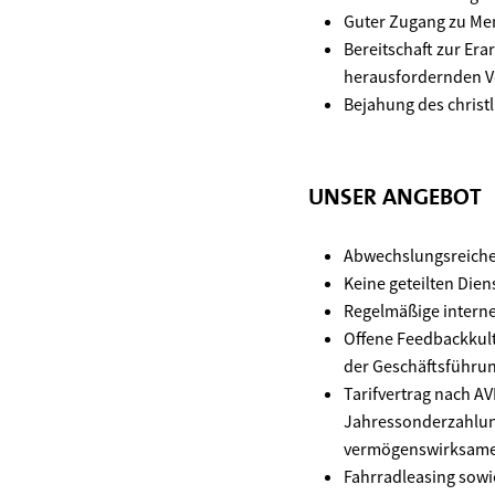
Guter Zugang zu Mens
Bereitschaft zur Era
herausfordernden V
Bejahung des christ
UNSER ANGEBOT
Abwechslungsreiche 
Keine geteilten Dien
Regelmäßige intern
Offene Feedbackkult
der Geschäftsführu
Tarifvertrag nach A
Jahressonderzahlung
vermögenswirksame
Fahrradleasing sowi