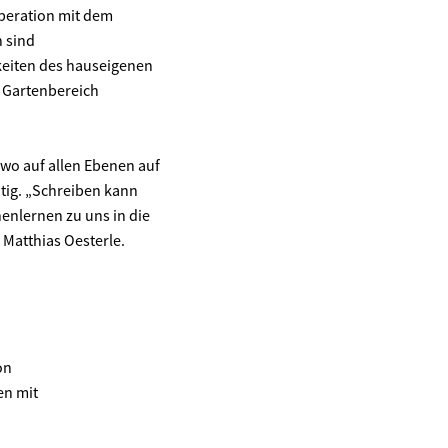
peration mit dem
 sind
keiten des hauseigenen
 Gartenbereich
wo auf allen Ebenen auf
tig. „Schreiben kann
nenlernen zu uns in die
 Matthias Oesterle.
on
en mit