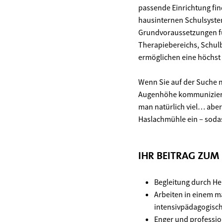
passende Einrichtung fi
hausinternen Schulsyste
Grundvoraussetzungen fü
Therapiebereichs, Schul
ermöglichen eine höchst 
Wenn Sie auf der Suche 
Augenhöhe kommuniziert 
man natürlich viel… aber
Haslachmühle ein – sodas
IHR BEITRAG ZUM
Begleitung durch He
Arbeiten in einem 
intensivpädagogisc
Enger und professio