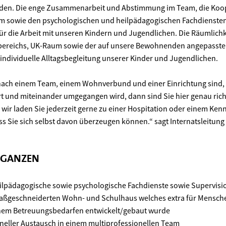
nden. Die enge Zusammenarbeit und Abstimmung im Team, die Koo
m sowie den psychologischen und heilpädagogischen Fachdiensten
r die Arbeit mit unseren Kindern und Jugendlichen. Die Räumlich
bereichs, UK-Raum sowie der auf unsere Bewohnenden angepasste
individuelle Alltagsbegleitung unserer Kinder und Jugendlichen.
nach einem Team, einem Wohnverbund und einer Einrichtung sind, 
und miteinander umgegangen wird, dann sind Sie hier genau rich
 wir laden Sie jederzeit gerne zu einer Hospitation oder einem Ken
s Sie sich selbst davon überzeugen können.“ sagt Internatsleitung
 GANZEN
ilpädagogische sowie psychologische Fachdienste sowie Supervisi
maßgeschneiderten Wohn- und Schulhaus welches extra für Mensch
hem Betreuungsbedarfen entwickelt/gebaut wurde
neller Austausch in einem multiprofessionellen Team