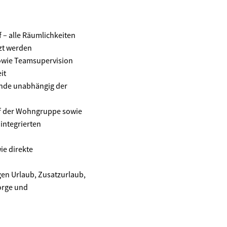
 – alle Räumlichkeiten
zt werden
owie Teamsupervision
it
ende unabhängig der
uf der Wohngruppe sowie
integrierten
ie direkte
en Urlaub, Zusatzurlaub,
orge und