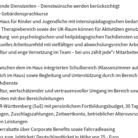
nde Dienstzeiten – Dienstwünsche werden berücksichtigt
e Gebärdensprachkurse
aus für Kinder und Jugendliche mit intensivpädagogischen bedarf
 Therapiebereich sowie der UK-Raum können für Aktivitäten genut
atung von psychologischen und heilpädagogischen Fachdiensten s
uelles Arbeitsumfeld mit vielfältiger und abwechslungsreicher Arbe
tur und enge Vernetzung im Team – bei uns zählt jede*r Mitarbeit
wischen dem im Haus integrierten Schulbereich (Klassenzimmer a
ich im Haus) sowie Begleitung und Unterstützung durch im Bereich 
chdienste
tur, wertschätzender und vertrauensvoller Umgang im Bereich sow
ten mit den Bereichsleitungen
VR-Württemberg (SuE) mit persönlichem Fortbildungsbudget, 30 Tag
en, Zuschlagszahlungen, Zeitwertkonto, betrieblicher Altersvors
n Leistungen
terrabatte über Corporate Benefits sowie Fahrradleasing
s zum Jobticket/ Deutschlandticket in Höhe von 25,- Euro