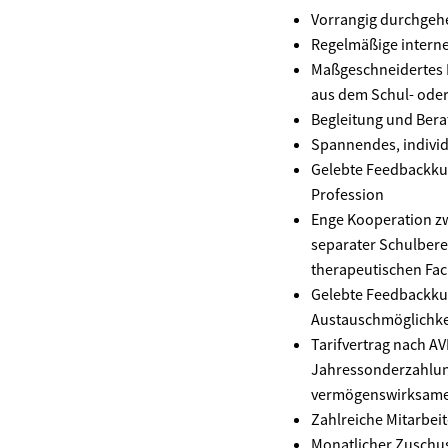
Vorrangig durchgehe
Regelmäßige intern
Maßgeschneidertes H
aus dem Schul- oder
Begleitung und Ber
Spannendes, individ
Gelebte Feedbackkul
Profession
Enge Kooperation z
separater Schulbere
therapeutischen Fa
Gelebte Feedbackkul
Austauschmöglichkei
Tarifvertrag nach A
Jahressonderzahlung
vermögenswirksame
Zahlreiche Mitarbei
Monatlicher Zuschus