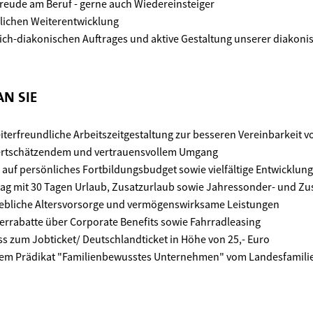
Freude am Beruf - gerne auch Wiedereinsteiger
flichen Weiterentwicklung
lich-diakonischen Auftrages und aktive Gestaltung unserer diakoni
N SIE
iterfreundliche Arbeitszeitgestaltung zur besseren Vereinbarkeit v
ertschätzendem und vertrauensvollem Umgang
h auf persönliches Fortbildungsbudget sowie vielfältige Entwicklun
rtrag mit 30 Tagen Urlaub, Zusatzurlaub sowie Jahressonder- und Z
iebliche Altersvorsorge und vermögenswirksame Leistungen
terrabatte über Corporate Benefits sowie Fahrradleasing
s zum Jobticket/ Deutschlandticket in Höhe von 25,- Euro
dem Prädikat "Familienbewusstes Unternehmen" vom Landesfamili