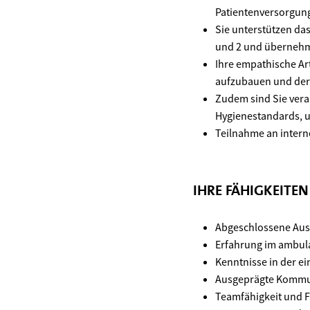
Patientenversorgung
Sie unterstützen da
und 2 und überneh
Ihre empathische Art
aufzubauen und dere
Zudem sind Sie ver
Hygienestandards, u
Teilnahme an inter
IHRE FÄHIGKEITE
Abgeschlossene Ausb
Erfahrung im ambul
Kenntnisse in der 
Ausgeprägte Kommun
Teamfähigkeit und Fl