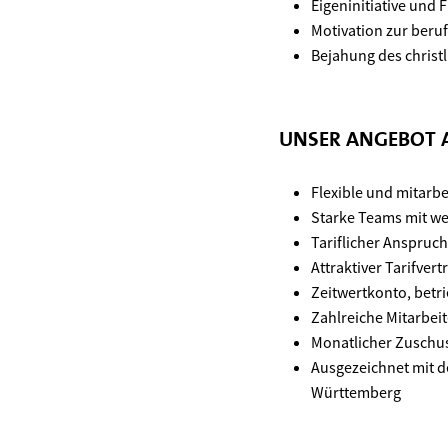
Eigeninitiative und 
Motivation zur beru
Bejahung des christ
UNSER ANGEBOT A
Flexible und mitarbe
Starke Teams mit w
Tariflicher Anspruc
Attraktiver Tarifve
Zeitwertkonto, betr
Zahlreiche Mitarbei
Monatlicher Zuschus
Ausgezeichnet mit 
Württemberg