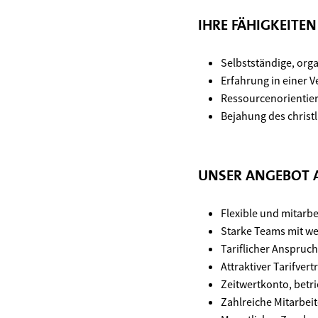
IHRE FÄHIGKEITE
Selbstständige, orga
Erfahrung in einer V
Ressourcenorientier
Bejahung des christ
UNSER ANGEBOT A
Flexible und mitarbe
Starke Teams mit w
Tariflicher Anspruc
Attraktiver Tarifve
Zeitwertkonto, betr
Zahlreiche Mitarbei