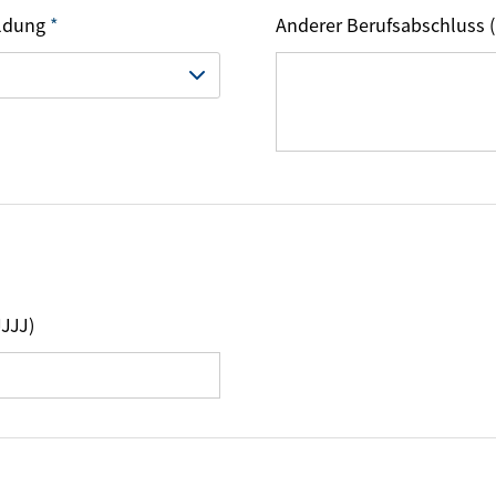
ildung
*
Anderer Berufsabschluss (
JJJJ)