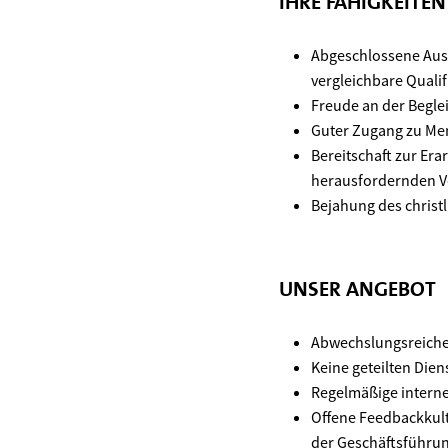
IHRE FÄHIGKEITE
Abgeschlossene Ausbi
vergleichbare Qualif
Freude an der Begle
Guter Zugang zu Men
Bereitschaft zur Era
herausfordernden V
Bejahung des christ
UNSER ANGEBOT
Abwechslungsreiche 
Keine geteilten Dien
Regelmäßige intern
Offene Feedbackkult
der Geschäftsführu