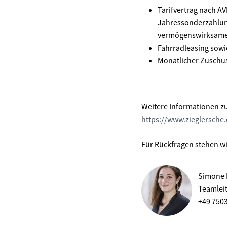
Tarifvertrag nach A
Jahressonderzahlung
vermögenswirksame
Fahrradleasing sowi
Monatlicher Zuschus
Weitere Informationen zu
https://www.zieglersche
Für Rückfragen stehen wi
Simone 
Teamlei
+49 750