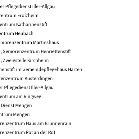
r Pflegedienst Iller-Allgäu
zentrum Erolzheim
entrum Katharinenstift
entrum Heubach
Seniorenzentrum Martinshaus
, Seniorenzentrum Henriettenstift
, Zweigstelle Kirchheim
inenstift im Gemeindepflegehaus Härten
renzentrum Kusterdingen
 Pflegedienst Iller-Allgäu
zentrum am Ringweg
 Dienst Mengen
entrum Mengen
orenzentrum Haus am Brunnenrain
orenzentrum Rot an der Rot