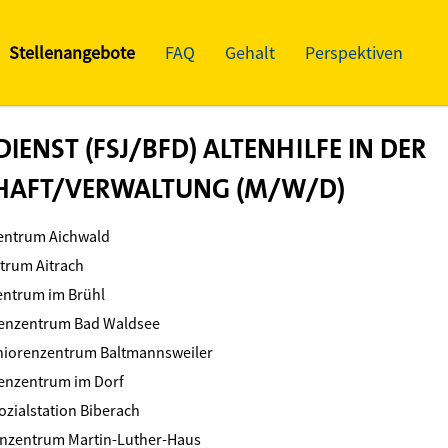
Stellenangebote
FAQ
Gehalt
Perspektiven
IENST (FSJ/BFD) ALTENHILFE IN DER
HAFT/VERWALTUNG (M/W/D)
entrum Aichwald
trum Aitrach
entrum im Brühl
renzentrum Bad Waldsee
niorenzentrum Baltmannsweiler
enzentrum im Dorf
ozialstation Biberach
enzentrum Martin-Luther-Haus