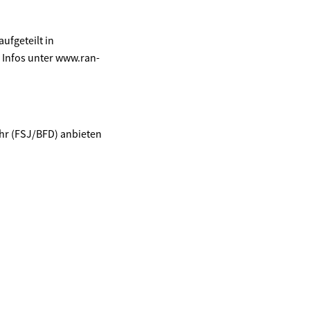
fgeteilt in
 Infos unter www.ran-
hr (FSJ/BFD) anbieten