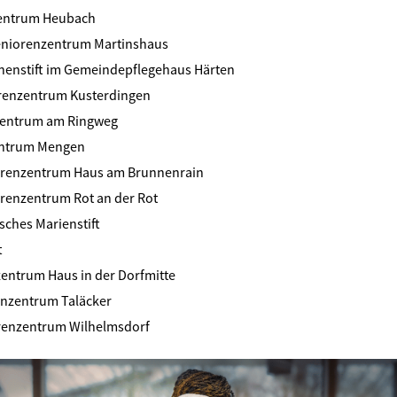
entrum Heubach
Seniorenzentrum Martinshaus
inenstift im Gemeindepflegehaus Härten
renzentrum Kusterdingen
zentrum am Ringweg
entrum Mengen
orenzentrum Haus am Brunnenrain
orenzentrum Rot an der Rot
sches Marienstift
t
entrum Haus in der Dorfmitte
nzentrum Taläcker
renzentrum Wilhelmsdorf