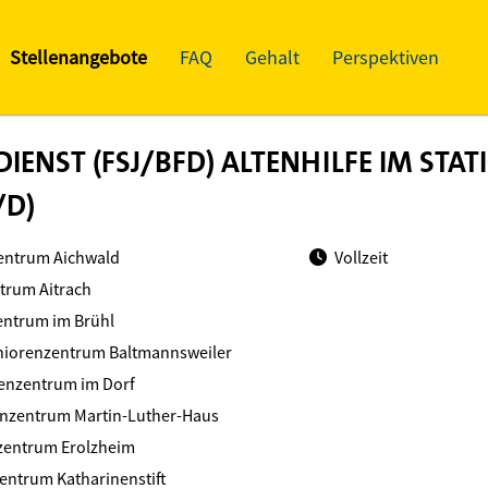
Stellenangebote
FAQ
Gehalt
Perspektiven
DIENST (FSJ/BFD) ALTENHILFE IM STA
/D)
entrum Aichwald
Vollzeit
trum Aitrach
entrum im Brühl
niorenzentrum Baltmannsweiler
enzentrum im Dorf
enzentrum Martin-Luther-Haus
zentrum Erolzheim
entrum Katharinenstift