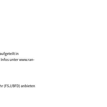
fgeteilt in
 Infos unter www.ran-
hr (FSJ/BFD) anbieten