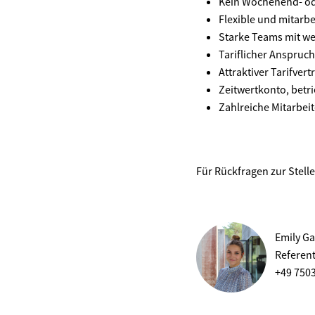
Kein Wochenend- od
Flexible und mitarbe
Starke Teams mit w
Tariflicher Anspruc
Attraktiver Tarifve
Zeitwertkonto, betr
Zahlreiche Mitarbei
Für Rückfragen zur Stell
Emily Ga
Referen
+49 750