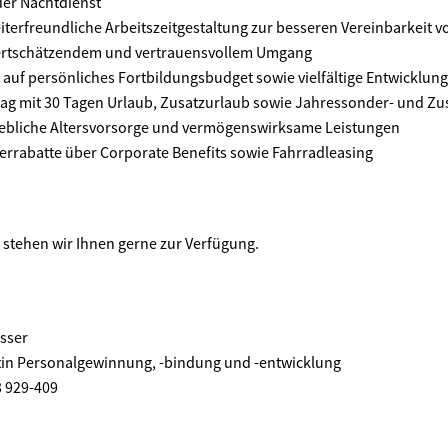
er Nachtdienst
iterfreundliche Arbeitszeitgestaltung zur besseren Vereinbarkeit v
ertschätzendem und vertrauensvollem Umgang
h auf persönliches Fortbildungsbudget sowie vielfältige Entwicklun
rtrag mit 30 Tagen Urlaub, Zusatzurlaub sowie Jahressonder- und Z
iebliche Altersvorsorge und vermögenswirksame Leistungen
terrabatte über Corporate Benefits sowie Fahrradleasing
e stehen wir Ihnen gerne zur Verfügung.
sser
tin Personalgewinnung, -bindung und -entwicklung
3 929-409