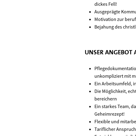
dickes Fell!
Ausgeprägte Kommun
Motivation zur beruf
Bejahung des christ
UNSER ANGEBOT A
Pflegedokumentation 
unkompliziert mit me
Ein Arbeitsumfeld, i
Die Möglichkeit, ec
bereichern
Ein starkes Team, d
Geheimrezept!
Flexible und mitarbe
Tariflicher Anspruch