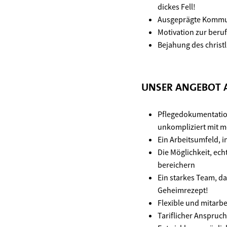
dickes Fell!
Ausgeprägte Kommun
Motivation zur beruf
Bejahung des christ
UNSER ANGEBOT A
Pflegedokumentation 
unkompliziert mit me
Ein Arbeitsumfeld, i
Die Möglichkeit, ec
bereichern
Ein starkes Team, d
Geheimrezept!
Flexible und mitarbe
Tariflicher Anspruch