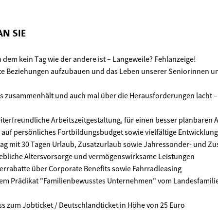
N SIE
n dem kein Tag wie der andere ist – Langeweile? Fehlanzeige!
hte Beziehungen aufzubauen und das Leben unserer Seniorinnen un
as zusammenhält und auch mal über die Herausforderungen lacht –
iterfreundliche Arbeitszeitgestaltung, für einen besser planbaren A
h auf persönliches Fortbildungsbudget sowie vielfältige Entwicklun
rtrag mit 30 Tagen Urlaub, Zusatzurlaub sowie Jahressonder- und Z
iebliche Altersvorsorge und vermögenswirksame Leistungen
terrabatte über Corporate Benefits sowie Fahrradleasing
dem Prädikat "Familienbewusstes Unternehmen" vom Landesfamili
s zum Jobticket / Deutschlandticket in Höhe von 25 Euro