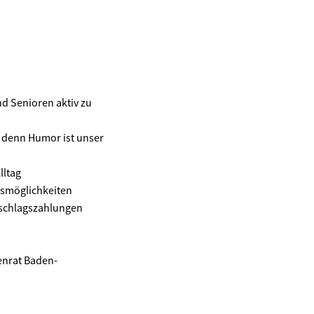
d Senioren aktiv zu
 denn Humor ist unser
lltag
gsmöglichkeiten
uschlagszahlungen
enrat Baden-